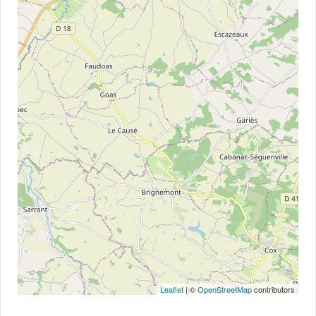
Leaflet
| ©
OpenStreetMap
contributors