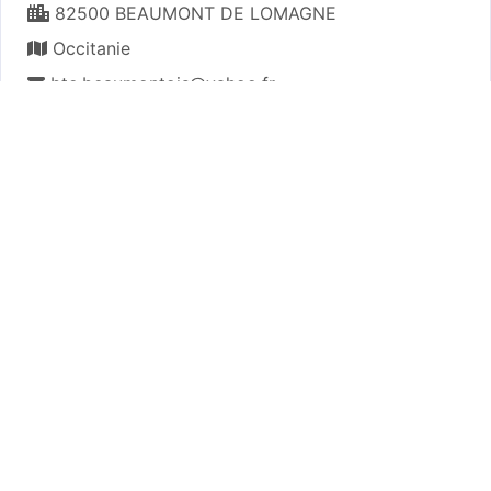
82500 BEAUMONT DE LOMAGNE
Occitanie
btc.beaumontois@yahoo.fr
Plan