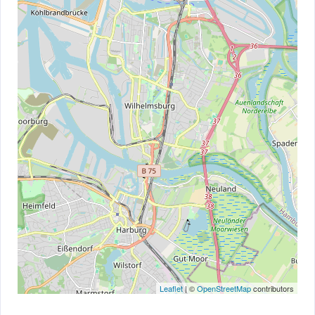
Leaflet
| ©
OpenStreetMap
contributors