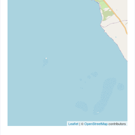
Leaflet
| ©
OpenStreetMap
contributors