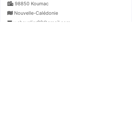
98850 Koumac
Nouvelle-Calédonie
y.chevalier82@gmail.com
Plan