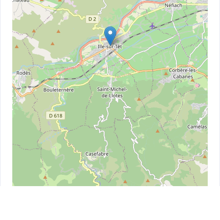
Leaflet
| ©
OpenStreetMap
contributors