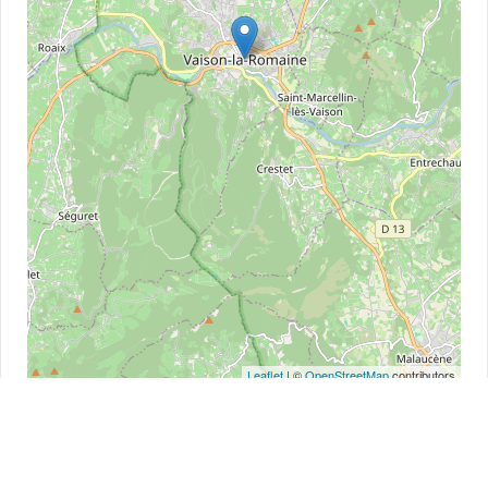
Leaflet
| ©
OpenStreetMap
contributors