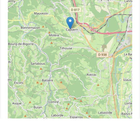
Leaflet
| ©
OpenStreetMap
contributors