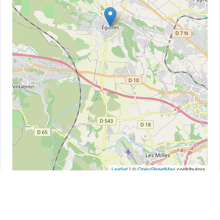
Leaflet
| ©
OpenStreetMap
contributors