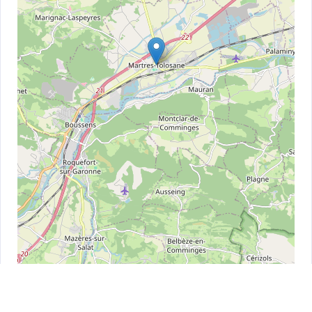
Leaflet
| ©
OpenStreetMap
contributors