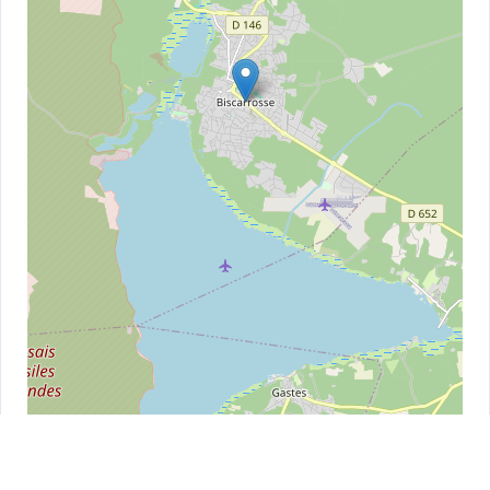
Leaflet
| ©
OpenStreetMap
contributors