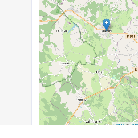
Leaflet
| ©
Open