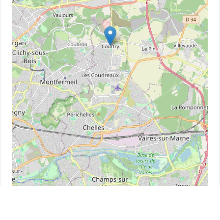
Leaflet
| ©
OpenStreetMap
contributors