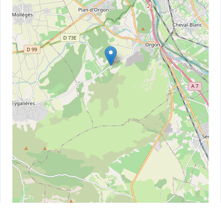
Leaflet
| ©
OpenStreetMap
contributors