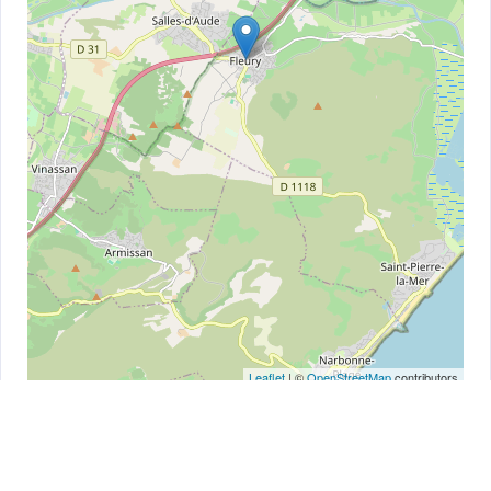
Leaflet
| ©
OpenStreetMap
contributors