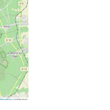
StreetMap
contributors