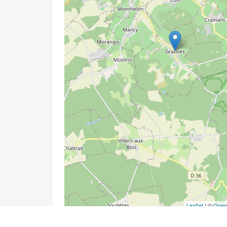
Leaflet
| ©
Open