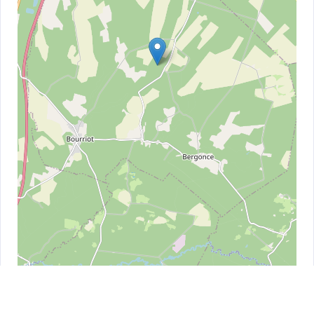
Leaflet
| ©
OpenStreetMap
contributors