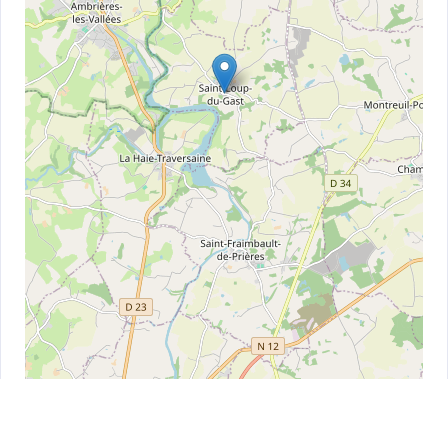
Leaflet
| ©
OpenStreetMap
contributors