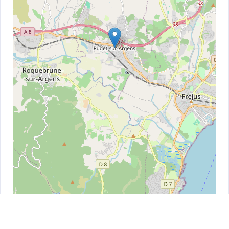
Leaflet
| ©
OpenStreetMap
contributors