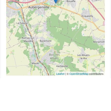
Leaflet
| ©
OpenStreetMap
contributors
© Guide Beretta - 2023 - Tous droits réservés
Gestion des cookies
Mentions légales
RGPD