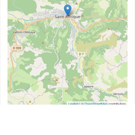
Leaflet
| ©
OpenStreetMap
contributors