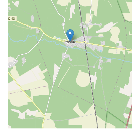
Leaflet
| ©
OpenStreetMap
contributors