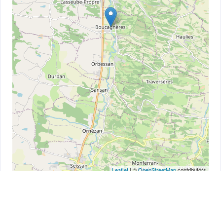
Leaflet
| ©
OpenStreetMap
contributors