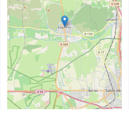
Leaflet
| ©
OpenStreetMap
contributors