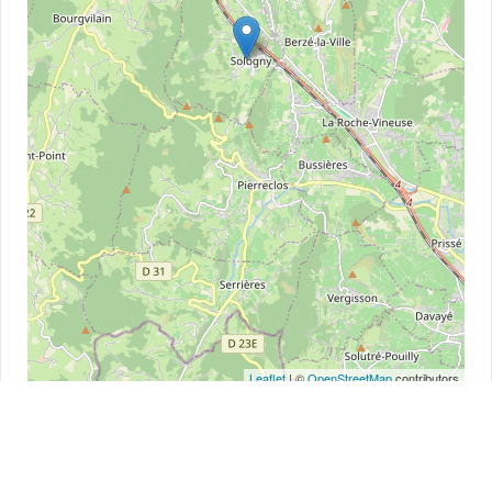
Leaflet
| ©
OpenStreetMap
contributors