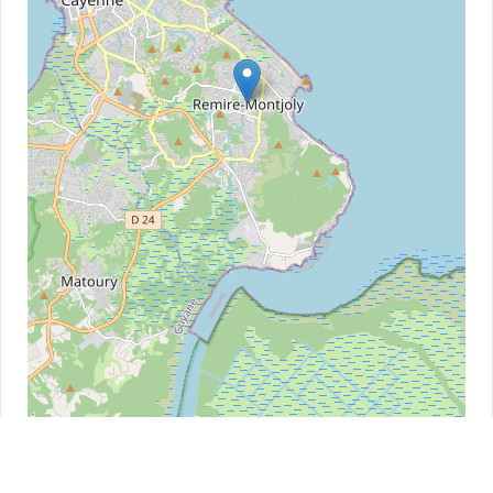
Leaflet
| ©
OpenStreetMap
contributors