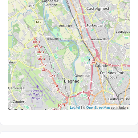
Leaflet
| ©
OpenStreetMap
contributors