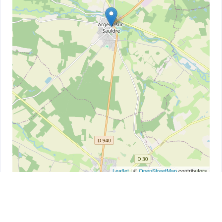
Leaflet
| ©
OpenStreetMap
contributors