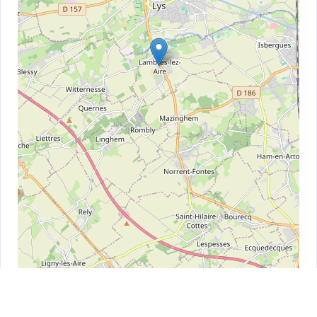
Leaflet
| ©
OpenStreetMap
contributors