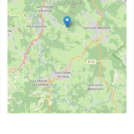
Leaflet
| ©
OpenStreetMap
contributors