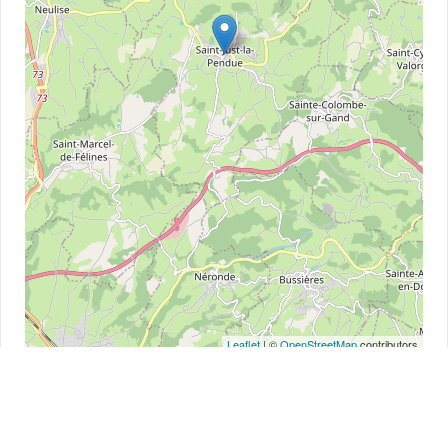
Leaflet
| ©
OpenStreetMap
contributors