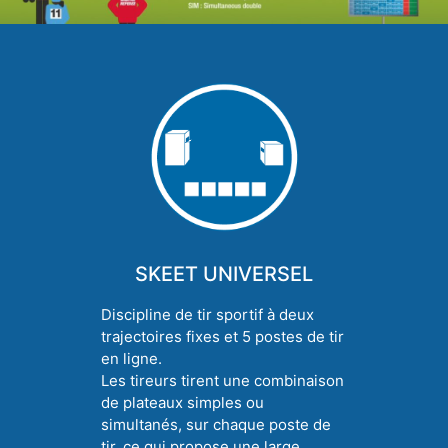
SKEET UNIVERSEL
Discipline de tir sportif à deux
trajectoires fixes et 5 postes de tir
en ligne.
Les tireurs tirent une combinaison
de plateaux simples ou
simultanés, sur chaque poste de
tir, ce qui propose une large