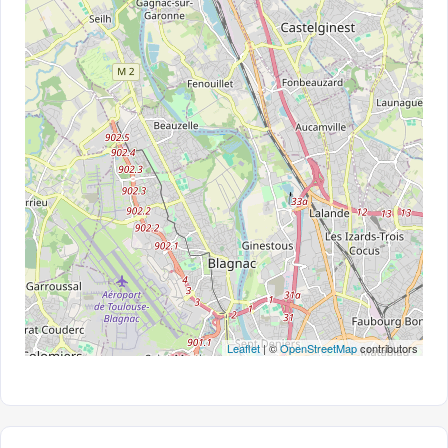
Leaflet
| ©
OpenStreetMap
contributors