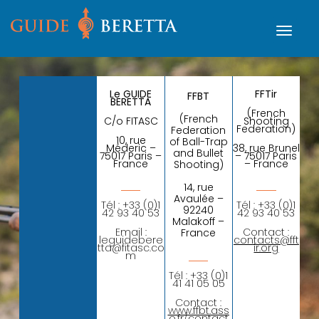
Le GUIDE
FFTir
FFBT
BERETTA
(French
(French
C/o FITASC
Shooting
Federation)
Federation
10, rue
of Ball-Trap
Méderic –
38, rue Brunel
and Bullet
75017 Paris –
– 75017 Paris
France
– France
Shooting)
14, rue
Avaulée –
Tél : +33 (0)1
Tél : +33 (0)1
92240
42 93 40 53
42 93 40 53
Malakoff –
Email :
Contact :
France
leguidebere
contacts@fft
tta@fitasc.co
ir.org
m
Tél : +33 (0)1
41 41 05 05
Contact :
www.ffbt.ass
o.fr/contact