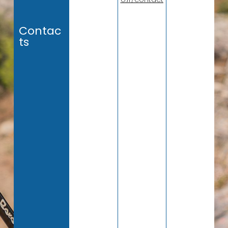
Contac
ts