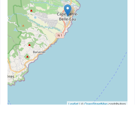
Leaflet
| ©
OpenStreetMap
contributors