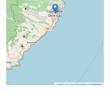
Leaflet
| ©
OpenStreetMap
contributors