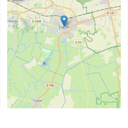
Leaflet
| ©
OpenStreetMap
contributors