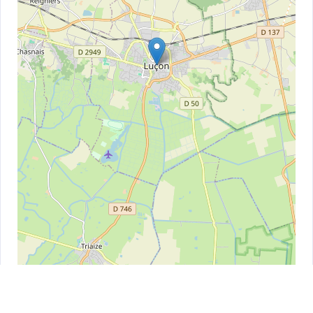
Leaflet
| ©
OpenStreetMap
contributors