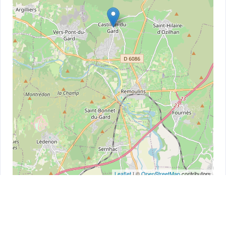
Leaflet
| ©
OpenStreetMap
contributors