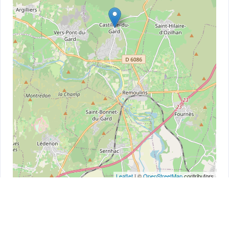
Leaflet
| ©
OpenStreetMap
contributors