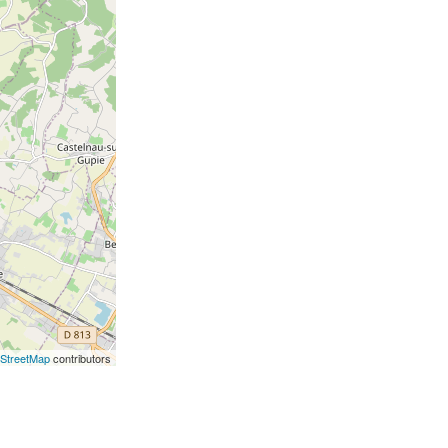
StreetMap
contributors