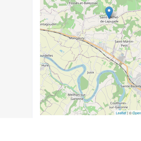
Leaflet
| ©
Open