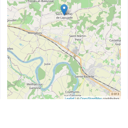
Leaflet
| ©
OpenStreetMap
contributors