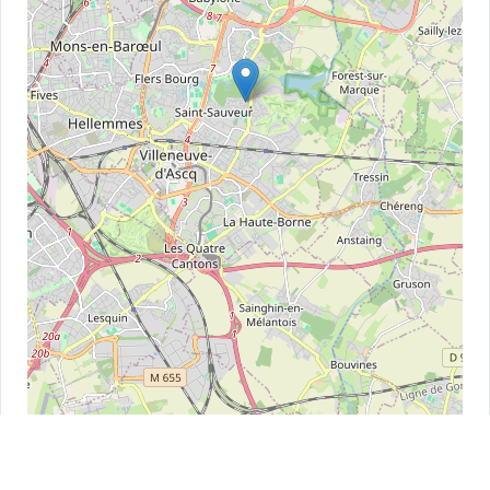
Leaflet
| ©
OpenStreetMap
contributors