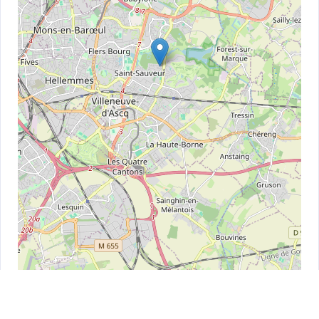
Leaflet
| ©
OpenStreetMap
contributors