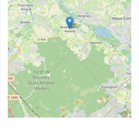
Leaflet
| ©
OpenStreetMap
contributors