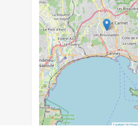
Leaflet
| ©
Open