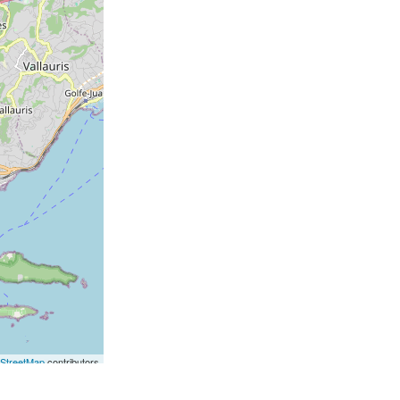
StreetMap
contributors