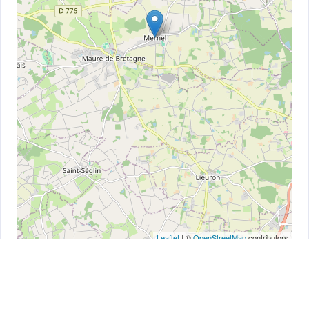
Leaflet
| ©
OpenStreetMap
contributors