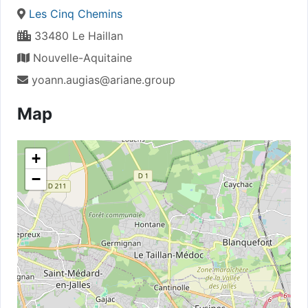
Les Cinq Chemins
33480 Le Haillan
Nouvelle-Aquitaine
yoann.augias@ariane.group
Map
+
−