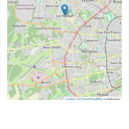
Leaflet
| ©
OpenStreetMap
contributors