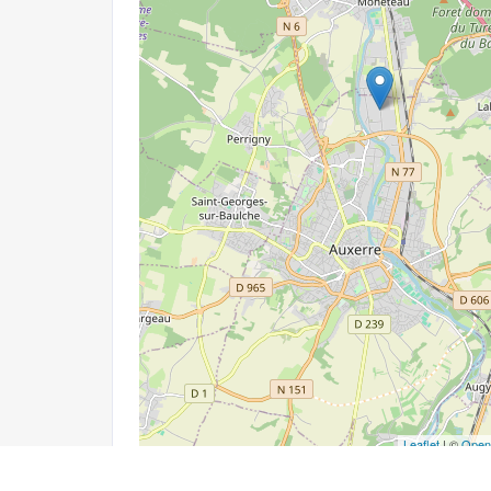
Leaflet
| ©
Open