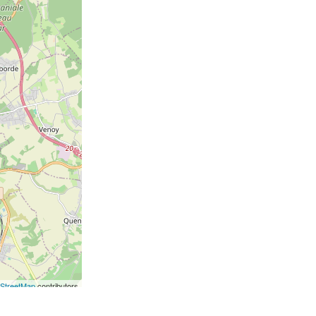
StreetMap
contributors