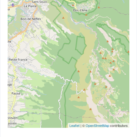
Leaflet
| ©
OpenStreetMap
contributors