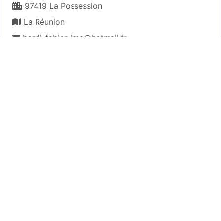
97419 La Possession
La Réunion
bardi-fabien.jma@hotmail.fr
Map