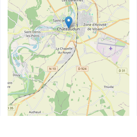
Leaflet
| ©
OpenStreetMap
contributors