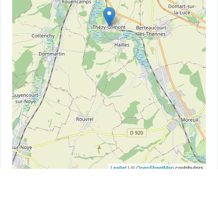
Leaflet
| ©
OpenStreetMap
contributors